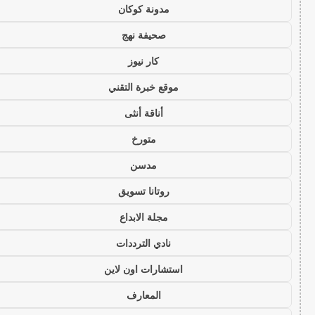
مدونة كوكان
صحيفة نهج
كار نيوز
موقع خبرة التقني
أناقة أنثى
متورخ
مدسن
روتانا تسويق
مجلة الابداع
نادي الترددات
استشارات اون لاين
المعارف