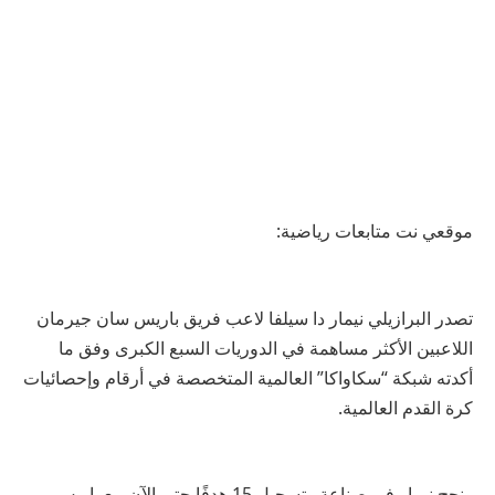
موقعي نت متابعات رياضية:
تصدر البرازيلي نيمار دا سيلفا لاعب فريق باريس سان جيرمان
اللاعبين الأكثر مساهمة في الدوريات السبع الكبرى وفق ما
أكدته شبكة “سكاواكا” العالمية المتخصصة في أرقام وإحصائيات
كرة القدم العالمية.
ونجح نيمار في صناعة وتسجيل 15 هدفًا حتى الآن مع باريس