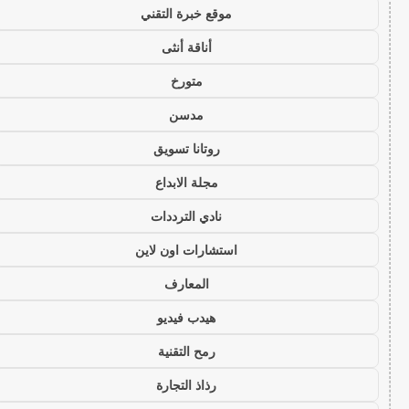
موقع خبرة التقني
أناقة أنثى
متورخ
مدسن
روتانا تسويق
مجلة الابداع
نادي الترددات
استشارات اون لاين
المعارف
هيدب فيديو
رمح التقنية
رذاذ التجارة