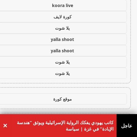
koora live
كورة لايف
يلا شوت
yalla shoot
yalla shoot
يلا شوت
يلا شوت
موقع كورة
كاتب يهودي يفكك الرواية الإسرائيلية ويوثق “هندسة
×
كورة لايف
عاجل
الإبادة” في غزة | سياسة
koora live