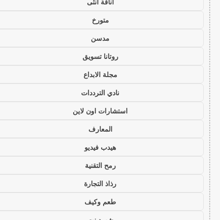
أناقة أنثى
متورخ
مدسن
روتانا تسويق
مجلة الابداع
نادي الترددات
استشارات اون لاين
المعارف
هيدب فيديو
رمح التقنية
رذاذ التجارة
طعم وكيف
شهود نت