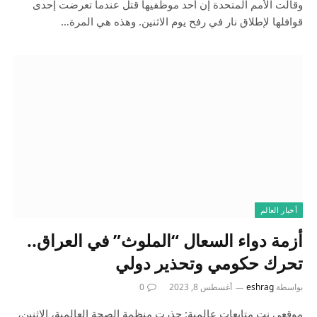
وقالت الأمم المتحدة إن أحد موظفيها قتل عندما تعرضت إحدى
قوافلها لإطلاق نار في رفح يوم الاثنين. وهذه هي المرة…
أخبار العالم
أزمة دواء السعال “الملوث” في العراق..
تحرك حكومي وتحذير دولي
بواسطة
eshrag
أغسطس 8, 2023
0
موقعي نت متابعات عالمية: حذرت منظمة الصحة العالمية، الإثنين،