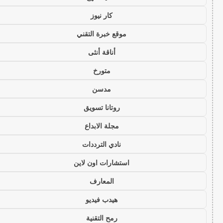
كار نيوز
موقع خبرة التقني
أناقة أنثى
متورخ
مدسن
روتانا تسويق
مجلة الابداع
نادي الترددات
استشارات اون لاين
المعارف
هيدب فيديو
رمح التقنية