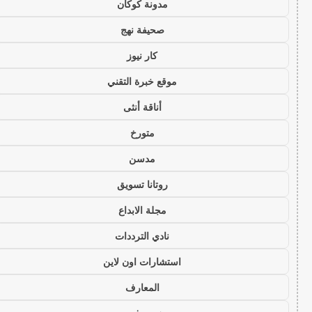
مدونة كوكان
صحيفة نهج
كار نيوز
موقع خبرة التقني
أناقة أنثى
متورخ
مدسن
روتانا تسويق
مجلة الابداع
نادي الترددات
استشارات اون لاين
المعارف