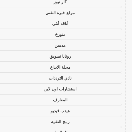
كار نيوز
موقع خبرة التقني
أناقة أنثى
متورخ
مدسن
روتانا تسويق
مجلة الابداع
نادي الترددات
استشارات اون لاين
المعارف
هيدب فيديو
رمح التقنية