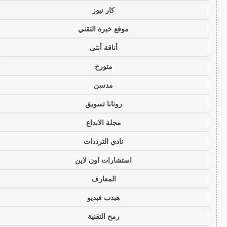
كار نيوز
موقع خبرة التقني
أناقة أنثى
متورخ
مدسن
روتانا تسويق
مجلة الابداع
نادي الترددات
استشارات اون لاين
المعارف
هيدب فيديو
رمح التقنية