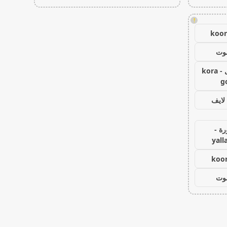
!
koor
شوت
كورة جول - kora
g
لايف
رة -
yall
koor
شوت