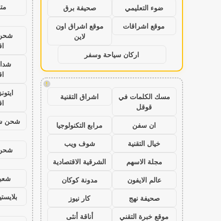
متج
ضوء التعليمي
صحيفة برق
موقع اشراقات
موقع اشراق اون
شحن ي
لاين
اق
اركان سياحة وسفر
شدا
اق
!
ايتون
مسك الكلمات في
اشراق التقنية
اق
قوقل
شحن شد
ان سفن
مرابع التكنولوجيا
خيال التقنية
شوف ويب
شحن ي
مجلة الاسهم
الشرقية الاقتصادية
شعبي
عالم الايفون
مدونة كوكان
بلايست
صحيفة نهج
كار نيوز
موقع خبرة التقني
أناقة أنثى