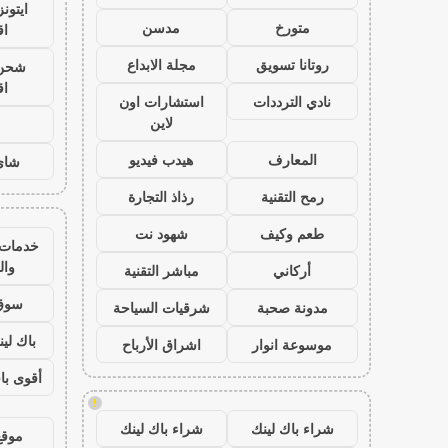
ايتون
متورخ
مدسن
اق
روتانا تسويق
مجلة الابداع
شحن ي
اق
نادي الترددات
استشارات اون
لاين
المعارف
هيدب فيديو
شاي
رمح التقنية
رذاذ التجارة
طعم وكيف
شهود نت
خدمات ا
وا
أركاني
مباشر التقنية
سوق 
مدونة صحبة
شرقيات السياحة
باك لينك
موسوعة انوار
اشراق الأرباح
أقوى باق
!
شراء باك لينك
شراء باك لينك
موقع