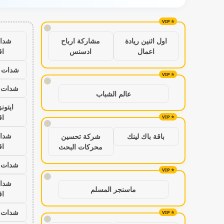
!
شدا
اول اثنين ريادة
مشاركة ارباح
اق
اعمال
ادسنس
شدات ب
!
شدات ب
عالم الشباب
ايتون
اق
!
شدا
باقة باك لينك
شركة تحسين
اق
محركات البحث
شدات ب
!
شدا
ماسنجر المسلم
اق
شدات ب
!