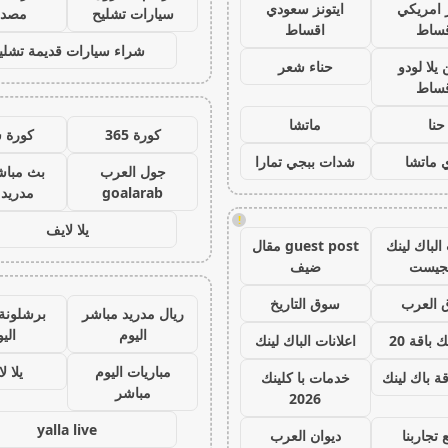
ز امريكي
ايتونز سعودي
سيارات تشليح
مصدو
ساط
اقساط
شراء سيارات قديمة تشلي
لا لودو
حناء شعر
ساط
حنا
ماتشا
كورة 365
كورة 
 ماتشا
شدات ببجي تمارا
جول العرب
بث مباش
goalarab
مدريد 
!
يلا لايف
لباك لينك
guest post مقال
لجيست
ضيف
العرب
سوق التاريخ
ريال مدريد مباشر
برشلونة
اليوم
الي
 باقة 20
اعلانات الباك لينك
مباريات اليوم
يلا ل
ة باك لينك
خدمات با كلينك
مباشر
2026
yalla live
 تجاربنا
ديوان العرب