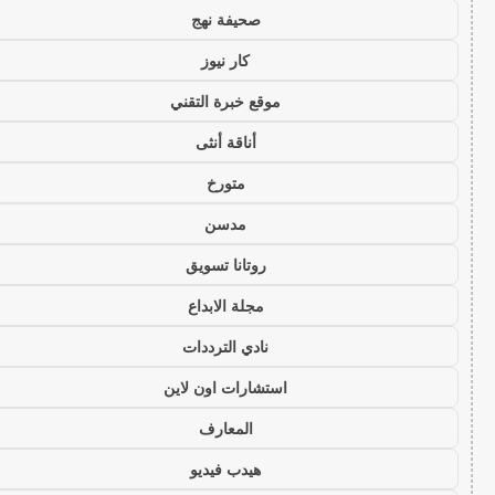
صحيفة نهج
كار نيوز
موقع خبرة التقني
أناقة أنثى
متورخ
مدسن
روتانا تسويق
مجلة الابداع
نادي الترددات
استشارات اون لاين
المعارف
هيدب فيديو