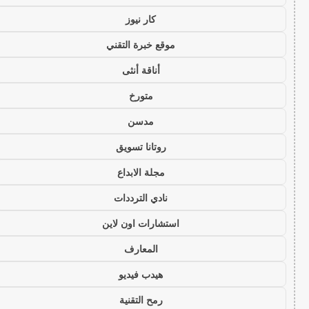
كار نيوز
موقع خبرة التقني
أناقة أنثى
متورخ
مدسن
روتانا تسويق
مجلة الابداع
نادي الترددات
استشارات اون لاين
المعارف
هيدب فيديو
رمح التقنية