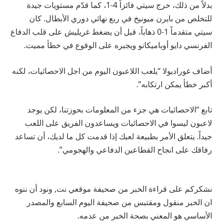
بدلاً من ذلك، خرج سيتي فائزاً 4-1، كما قدّم مستويات جيدة
للتخلص من بايرن ميونيخ في ربع نهائي دوري الأبطال. كان
سيتي متقدماً 1-0 ذهاباً، قبل أن يضغط غريليش على قلب الدفاع
الفرنسي دايو أوباميكانو ويجبره على الوقوع في خطأ مميت.
أضاف غوراديولا “يلعب اللاعبون اليوم من اجل الاحصائيات، لكنه
أكبر خطأ يمكن ارتكابه”.
تابع “الاحصائيات هي جزء من المعلومات بحوزتنا، لكن يوجد
لاعبون ليسوا في الاحصائيات ويساعدون الفريق على اللعب
جيداً. يتعلق الأمر بطبيعة لعبك إذا قدمت كل ما لديك، أن تساعد
رفاقك على انجاح القطاعين الدفاعي والهجومي”.
نشكركم على قراءة الخبر من صحيفة موقعي نت, ونود أن ننوه
ان الخبر منقول ومقتبس من صحيفة اليوم السابع والمصدر
الأساسي هو المعني بصحة الخبر من عدمه.