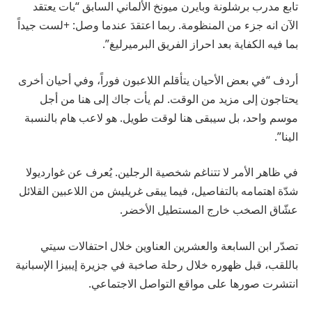
تابع مدرب برشلونة وبايرن ميونخ الألماني السابق “بات يعتقد
الآن انه جزء من المنظومة. ربما اعتقدَ عندما وصل: +لست جيداً
بما فيه الكفاية بعد احراز الفريق البرميرليغ”.
أردف “في بعض الأحيان يتأقلم اللاعبون فوراً، وفي أحيان أخرى
يحتاجون إلى مزيد من الوقت. لم يأت جاك إلى هنا من أجل
موسم واحد، بل سيبقى هنا لوقت طويل. هو لاعب هام بالنسبة
الينا”.
في ظاهر الأمر لا تتناغم شخصية الرجلين. يُعرف عن غوارديولا
شدّة اهتمامه بالتفاصيل، فيما يبقى غريليش من اللاعبين القلائل
عشّاق الصخب خارج المستطيل الأخضر.
تصدّر ابن السابعة والعشرين العناوين خلال احتفالات سيتي
باللقب، قبل ظهوره خلال رحلة صاخبة في جزيرة إيبيزا الإسبانية
انتشرت صورها على مواقع التواصل الاجتماعي.