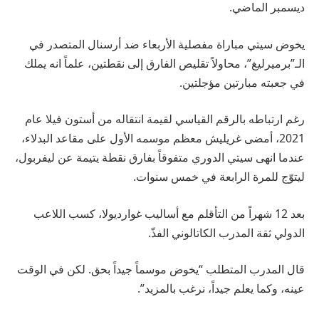
ديسمبر الماضي.
يخوض سيتي مباراة مفصلية الأربعاء ضد أرسنال المتصدر في
الـ”برميرليغ”، محاولاً تقليص الفارق إلى نقطتين، علماً انه يملك
في جعبته مبارتين مؤجلتين.
رغم ارتباطه بالرقم القياسي لقيمة انتقاله من أستون فيلا عام
2021، أمضى غريليش معظم موسمه الأول على مقاعد البدلاء،
عندما انهى سيتي الدوري متفوقاً بفارق نقطة يتيمة عن ليفربول،
ليتوّج للمرة الرابعة في خمس سنوات.
بعد 12 شهراً من التأقلم مع أساليب غوارديولا، كسب اللاعب
الدولي ثقة المدرب الكاتالوني الفذّ.
قال المدرب المتطلب “يخوض موسماً جيداً بحق. لكن في الوقت
عينه، وكما يعلم جيداً، نرغب بالمزيد”.